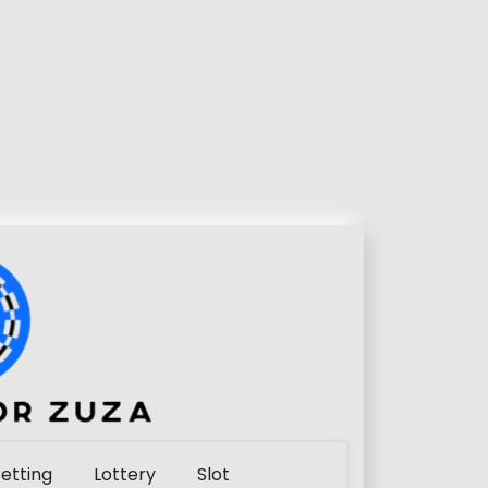
etting
Lottery
Slot