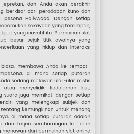
 jepretan, dan Anda akan berakhir
 berkisar dari peradaban kuno dan
n pesona Hollywood. Dengan setiap
 menemukan kekayaan yang tersimpan,
ot yang inovatif itu. Permainan slot
p besar sejak titik awalnya yang
nceritaan yang hidup dan interaksi
uar biasa, membawa Anda ke tempat-
mpesona, di mana setiap putaran
Anda sedang melawan ular-ular mistis
atau menyelidiki kedalaman laut,
g suara juga memikat, dengan setiap
endiri yang melengkapi subjek dan
tentang kemungkinan untuk menang
rnya, di mana setiap putaran adalah
ta dan terjun sembarangan ke alam
g menawan dari permainan slot online