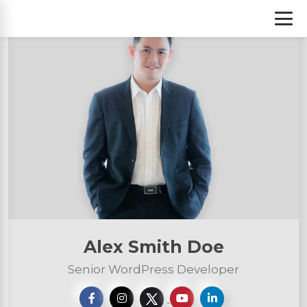
S
k
i
p
t
o
c
o
n
t
e
n
t
Alex Smith Doe
Senior WordPress Developer