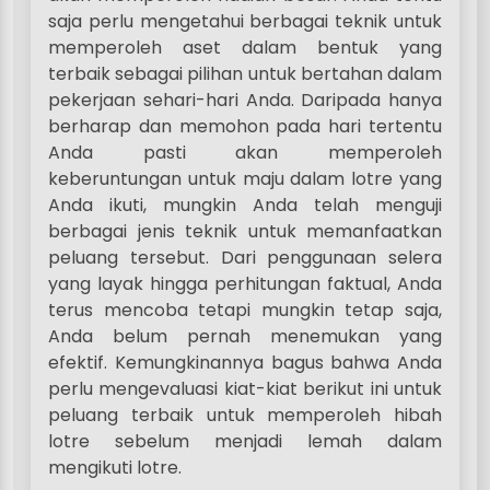
saja perlu mengetahui berbagai teknik untuk
memperoleh aset dalam bentuk yang
terbaik sebagai pilihan untuk bertahan dalam
pekerjaan sehari-hari Anda. Daripada hanya
berharap dan memohon pada hari tertentu
Anda pasti akan memperoleh
keberuntungan untuk maju dalam lotre yang
Anda ikuti, mungkin Anda telah menguji
berbagai jenis teknik untuk memanfaatkan
peluang tersebut. Dari penggunaan selera
yang layak hingga perhitungan faktual, Anda
terus mencoba tetapi mungkin tetap saja,
Anda belum pernah menemukan yang
efektif. Kemungkinannya bagus bahwa Anda
perlu mengevaluasi kiat-kiat berikut ini untuk
peluang terbaik untuk memperoleh hibah
lotre sebelum menjadi lemah dalam
mengikuti lotre.