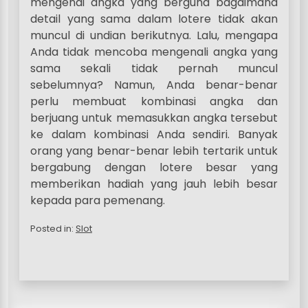
mengenai angka yang berguna bagaimana
detail yang sama dalam lotere tidak akan
muncul di undian berikutnya. Lalu, mengapa
Anda tidak mencoba mengenali angka yang
sama sekali tidak pernah muncul
sebelumnya? Namun, Anda benar-benar
perlu membuat kombinasi angka dan
berjuang untuk memasukkan angka tersebut
ke dalam kombinasi Anda sendiri. Banyak
orang yang benar-benar lebih tertarik untuk
bergabung dengan lotere besar yang
memberikan hadiah yang jauh lebih besar
kepada para pemenang.
Posted in:
Slot