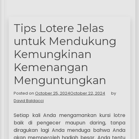
Tips Lotere Jelas
untuk Mendukung
Kemungkinan
Kemenangan
Menguntungkan
Posted on
October 25, 2024
October 22, 2024
by
David Baldacci
Setiap kali Anda mengamankan kursi lotre
baik di pengecer maupun daring, tanpa
diragukan lagi Anda menduga bahwa Anda
akan memperoleh hadiah besar. Anda tentu