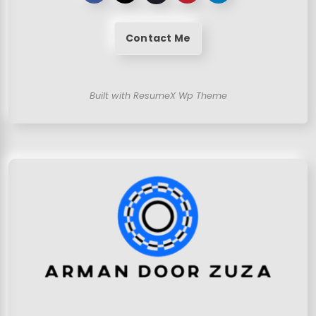
Contact Me
Built with ResumeX Wp Theme