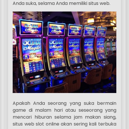
Anda suka, selama Anda memiliki situs web.
Apakah Anda seorang yang suka bermain
game di malam hari atau seseorang yang
mencari hiburan selama jam makan siang,
situs web slot online akan sering kali terbuka