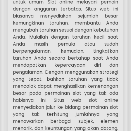
untuk umum. Slot online melayani pemain
dengan anggaran terbatas. Situs web ini
biasanya menyediakan sejumlah besar
kemungkinan taruhan, membantu Anda
mengubah taruhan sesuai dengan kebutuhan
Anda. Mulailah dengan taruhan kecil saat
Anda masih pemula atau sudah
berpengalaman, kemudian, tingkatkan
taruhan Anda secara bertahap saat Anda
mendapatkan kepercayaan diri dan
pengalaman. Dengan menggunakan strategi
yang tepat, bahkan taruhan yang tidak
mencolok dapat menghasilkan kemenangan
besar pada permainan slot yang tak ada
habisnya ini. Situs web slot online
menyediakan jalur ke bidang permainan slot
yang tak terhitung jumlahnya yang
menawarkan berbagai subjek, elemen
menarik, dan keuntungan yang akan datang.