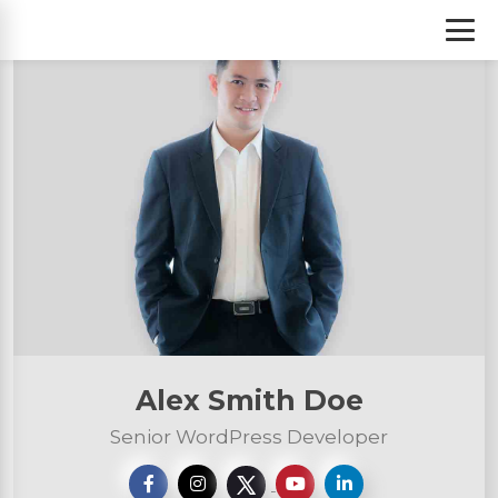
S
k
i
p
t
o
c
o
n
t
e
n
t
Alex Smith Doe
Senior WordPress Developer