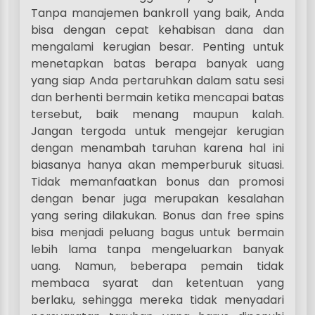
Tanpa manajemen bankroll yang baik, Anda
bisa dengan cepat kehabisan dana dan
mengalami kerugian besar. Penting untuk
menetapkan batas berapa banyak uang
yang siap Anda pertaruhkan dalam satu sesi
dan berhenti bermain ketika mencapai batas
tersebut, baik menang maupun kalah.
Jangan tergoda untuk mengejar kerugian
dengan menambah taruhan karena hal ini
biasanya hanya akan memperburuk situasi.
Tidak memanfaatkan bonus dan promosi
dengan benar juga merupakan kesalahan
yang sering dilakukan. Bonus dan free spins
bisa menjadi peluang bagus untuk bermain
lebih lama tanpa mengeluarkan banyak
uang. Namun, beberapa pemain tidak
membaca syarat dan ketentuan yang
berlaku, sehingga mereka tidak menyadari