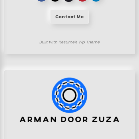
Contact Me
Built with ResumeX Wp Theme