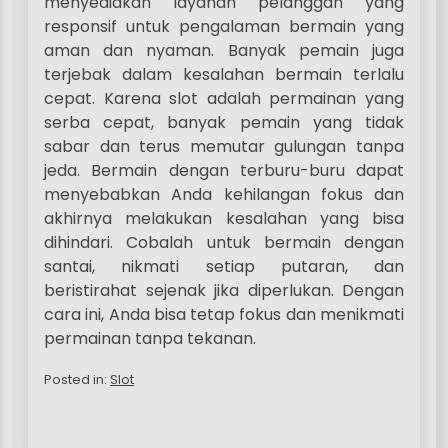
menyediakan layanan pelanggan yang
responsif untuk pengalaman bermain yang
aman dan nyaman. Banyak pemain juga
terjebak dalam kesalahan bermain terlalu
cepat. Karena slot adalah permainan yang
serba cepat, banyak pemain yang tidak
sabar dan terus memutar gulungan tanpa
jeda. Bermain dengan terburu-buru dapat
menyebabkan Anda kehilangan fokus dan
akhirnya melakukan kesalahan yang bisa
dihindari. Cobalah untuk bermain dengan
santai, nikmati setiap putaran, dan
beristirahat sejenak jika diperlukan. Dengan
cara ini, Anda bisa tetap fokus dan menikmati
permainan tanpa tekanan.
Posted in:
Slot